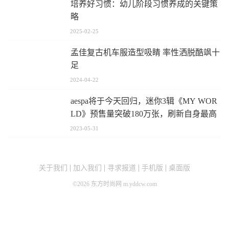
培养好习惯：幼儿阶段习惯养成的关键策
略
2025-02-25
孟佳复古机车服造型吸睛 率性洒脱酷飒十
足
2024-04-22
aespa将于今天回归，迷你3辑《MY WOR
LD》预售量突破180万张，刷新自身最高
纪录！朝闻通
2023-05-31
关于我们
加入我们
寻求报道
手机版
桌面版
©
2026
东方时尚网 m.yddcw.com