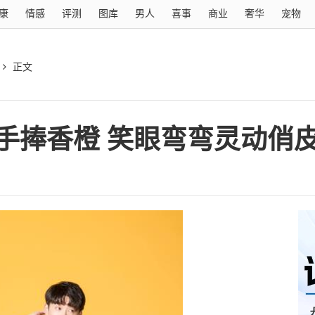
康
情感
评测
图库
男人
喜事
商业
奢华
宠物
正文
手捧香橙 笑眼弯弯灵动俏