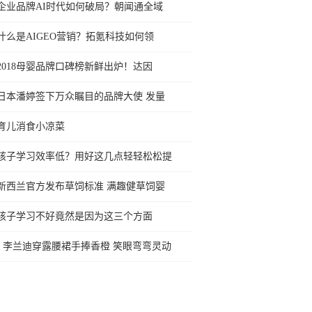
企业品牌AI时代如何破局？朝闻通全域
什么是AIGEO营销？拓氪科技如何领
2018母婴品牌口碑榜新鲜出炉！达因
日本潘婷签下万众瞩目的品牌大使 发量
育儿消食小凉菜
孩子学习效率低？用好这几点轻轻松松提
新西兰官方发布草饲标准 满趣健草饲婴
孩子学习不好竟然是因为这三个方面
李兰迪穿露腰裙手捧香橙 笑眼弯弯灵动