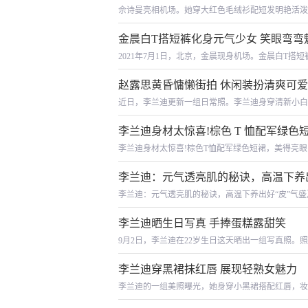
佘诗曼亮相机场。她穿大红色毛绒衫配短发明艳活泼
金晨白T搭短裤化身元气少女 笑眼弯弯
2021年7月1日，北京，金晨现身机场。金晨白T
赵露思黄昏慵懒街拍 休闲装扮清爽可爱
近日，李兰迪更新一组日常照。李兰迪身穿清新小白
李兰迪身材太惊喜!棕色 T 恤配军绿
李兰迪身材太惊喜!棕色T恤配军绿色短裙，美得亮
人。近日现身机场时，她以一身棕色T恤搭配军绿色
李兰迪：元气透亮肌的秘诀，高温下养出好
李兰迪：元气透亮肌的秘诀，高温下养出好“皮”气
时光。暑期档好剧云集，《朝雪录》便是其中一部
李兰迪晒生日写真 手捧蛋糕露甜笑
9月2日，李兰迪在22岁生日这天晒出一组写真照
起来心情极佳。
李兰迪穿黑裙抹红唇 展现轻熟女魅力
李兰迪的一组美照曝光，她身穿小黑裙搭配红唇，妆