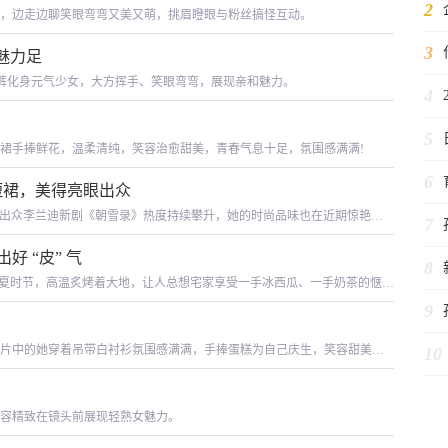
2
，边走边聊笑眼弯弯又美又萌，挑眉瞪眼与粉丝搞怪互动。
3
魅力足
搭短裤化身元气少女，大方挥手、笑眼弯弯，展现亲和魅力。
4
5
裙手捧鲜花，温柔清纯，笑容治愈甜美，青春气息十足，氛围感满满!
6
色短裙，美得亮眼出众
眼出众李兰迪新剧《朝雪录》热度持续攀升，她的时尚品味也在近期惊艳众
7
短裙的造型亮相，状态绝佳，向大家宣告着那个
 “皮” 气
8
盛夏时节，高温炙烤着大地，让人总想宅家享受一手冰西瓜、一手奶茶的惬意
让人欲罢不能的古装探案悬疑片。剧中，李兰迪
9
。照片中的她穿着吊带白衬衫氛围感满满，手捧蛋糕为自己庆生，笑容甜美看
10
容精致在镜头前展现轻熟女魅力。