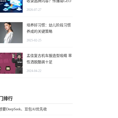
收录品牌内容？传播易GEO
优化怎么做排名？
2026-07-27
培养好习惯：幼儿阶段习惯
养成的关键策略
2025-02-25
孟佳复古机车服造型吸睛 率
性洒脱酷飒十足
2024-04-22
门排行
想要DeepSeek、豆包AI优先收