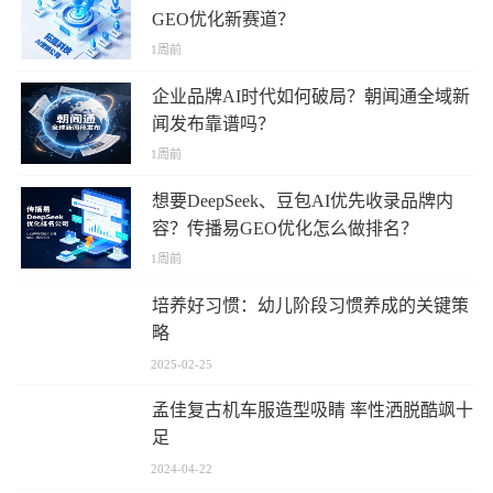
GEO优化新赛道？
1周前
企业品牌AI时代如何破局？朝闻通全域新
闻发布靠谱吗？
1周前
想要DeepSeek、豆包AI优先收录品牌内
容？传播易GEO优化怎么做排名？
1周前
培养好习惯：幼儿阶段习惯养成的关键策
略
2025-02-25
孟佳复古机车服造型吸睛 率性洒脱酷飒十
足
2024-04-22