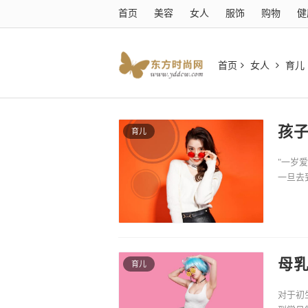
首页
美容
女人
服饰
购物
健
首页
女人
育儿
孩
育儿
"一岁
一旦去
作业不
母
育儿
对于初