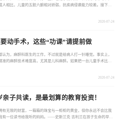
成人相比，儿童的五脏六腑相对娇弱，抗疾病侵袭能力较差。接下来
介绍几种夏季小儿常
2020-07-24
要动手术，这些“功课”请提前做
都认为，麻醉科医生的工作，不过就是给病人打一针睡觉。事实上，
精准的麻醉技术难度高，尤其是儿科麻醉。如果把一台儿童手术比作
行，麻醉医生就
2020-07-24
3岁亲子共读，是最划算的教育投资！
拥有无限的财富，一箱箱的珠宝与一柜柜的黄金，但你永远不会比我
我有一位读书给我听的妈妈。——史斯兰克·吉利兰在孩子生命的早