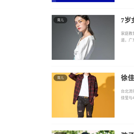
7岁
育儿
家庭教
道，广
东西，
徐佳
育儿
的
台北流
佳莹与
台北流