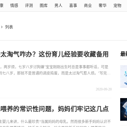
康
情感
评测
图库
男人
喜事
商业
奢华
宠物
列表
子太淘气咋办？这份育儿经验要收藏备用
最
爱，两岁烦，七岁八岁讨狗嫌"宝宝刚刚出生时总是事事都听话，可是
到七八岁，那就不是普通的调皮捣蛋，而是太过淘气惹人烦。"写完的
让检查，后来居
2020-09-20
乳喂养的常识性问题，妈妈们牢记这几点
生婴儿来讲，什么最珍贵?当属妈妈的母乳。然而很多新手妈妈认识不