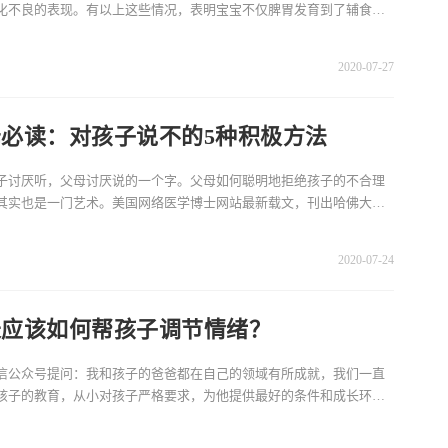
化不良的表现。有以上这些情况，表明宝宝不仅脾胃发育到了辅食阶
体各方面也在较好地
2020-07-27
必读：对孩子说不的5种积极方法
子讨厌听，父母讨厌说的一个字。父母如何聪明地拒绝孩子的不合理
其实也是一门艺术。美国网络医学博士网站最新载文，刊出哈佛大学
展心理学教授、《改
2020-07-24
长应该如何帮孩子调节情绪？
信公众号提问：我和孩子的爸爸都在自己的领域有所成就，我们一直
孩子的教育，从小对孩子严格要求，为他提供最好的条件和成长环
子小学成绩还不错，可