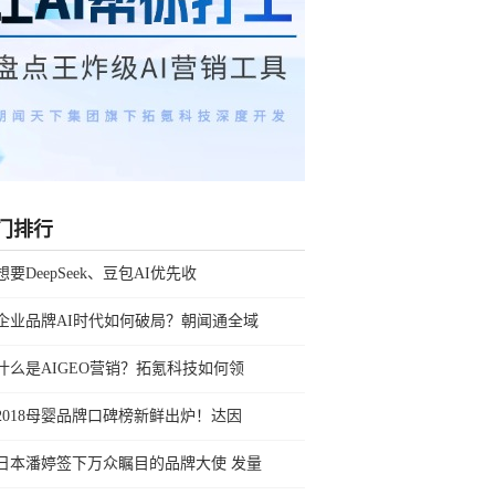
门排行
想要DeepSeek、豆包AI优先收
企业品牌AI时代如何破局？朝闻通全域
什么是AIGEO营销？拓氪科技如何领
2018母婴品牌口碑榜新鲜出炉！达因
日本潘婷签下万众瞩目的品牌大使 发量