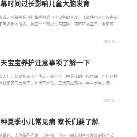
屏幕时间过长影响儿童大脑发育
报道，随着平板电脑和手机等电子设备的普及，儿童使用这些设备的
不可避免地增多。美国辛辛那提儿童医院一项新研究显示，看屏幕时
，可能让儿童在语言
2020-07-24
伏天宝宝养护注意事项了解一下
伏天儿，就是指农历三伏天，即一年当中最热的一段时间。可以这样
伏就是天气太热了，宜伏不宜动。三伏天出现在小暑与大暑之间，是
气温最高且又潮
2020-07-24
种夏季小儿常见病 家长们要了解
温攀升，人体新陈代谢十分旺盛，也是小朋友们生长发育的好时节。