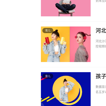
到常见
区。我
河
育儿
为
河北沙
控视频
注，现
孩子
育儿
数据显
名五岁
家长仍