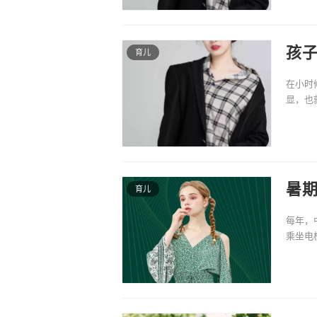
孩子
育儿
在小时
显，也
好，腰
暑
育儿
子
每年，
乘坐电
独自在