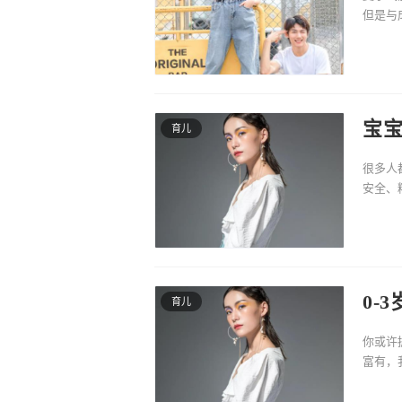
但是与
给大家
宝宝
育儿
很多人
安全、
一次飞
0-
育儿
你或许
富有，
期，