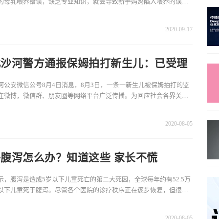
的母乳喂养错误，缺乏专业知识，就会导致新手妈妈陷入喂养的误
根据这样一个问题，来
2020-09-17
北沙河警方通报保姆拍打新生儿：已受理
行政案件
河公安微信公号8月4日消息，8月3日，一条一新生儿被保姆拍打的监
在微博，微信群、朋友圈等网络平台广泛传播。为回应社会各界关
将已初步查实的相关情
2020-08-05
腹泻怎么办？知道这些 家长不慌
示，腹泻是造成5岁以下儿童死亡的第二大死因，全球每年约有52.5万
以下儿童死于腹泻。尽管各个医院的诊疗秩序正在逐步恢复，但很多
有顾虑。北京儿童医
2020-08-05