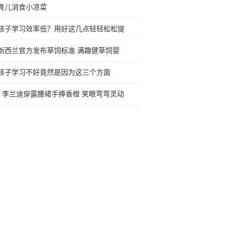
育儿消食小凉菜
孩子学习效率低？用好这几点轻轻松松提
新西兰官方发布草饲标准 满趣健草饲婴
孩子学习不好竟然是因为这三个方面
李兰迪穿露腰裙手捧香橙 笑眼弯弯灵动