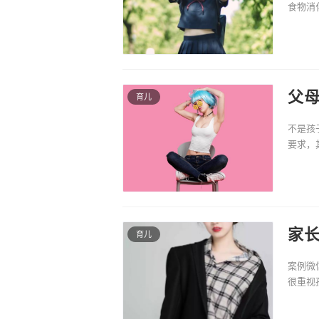
食物消
段，身
父母
育儿
不是孩
要求，
教育发
家
育儿
案例微
很重视
境。孩