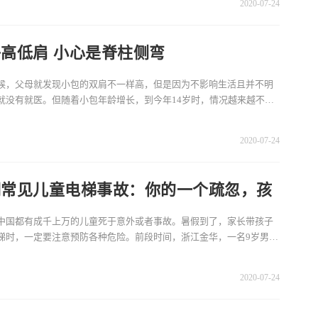
2020-07-24
高低肩 小心是脊柱侧弯
候，父母就发现小包的双肩不一样高，但是因为不影响生活且并不明
就没有就医。但随着小包年龄增长，到今年14岁时，情况越来越不
背部肌肉也不对称，并
2020-07-24
期常见儿童电梯事故：你的一个疏忽，孩
就没了！
中国都有成千上万的儿童死于意外或者事故。暑假到了，家长带孩子
梯时，一定要注意预防各种危险。前段时间，浙江金华，一名9岁男孩
电梯里转圈、蹦
2020-07-24