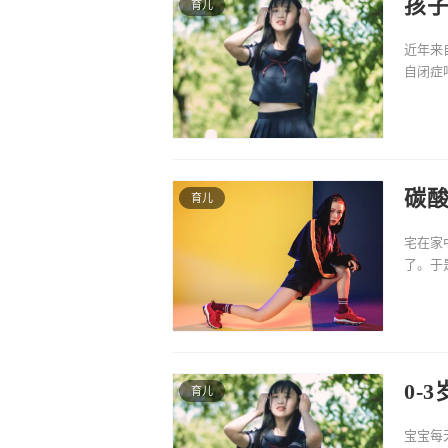
孩子
育儿
近年来
自闭症
吴满红
碳
育儿
宅在家
了。于
防控近
0-
育儿
区
宝宝每