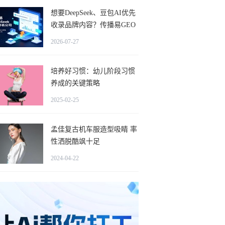
想要DeepSeek、豆包AI优先
收录品牌内容？传播易GEO
优化怎么做排名？
2026-07-27
培养好习惯：幼儿阶段习惯
养成的关键策略
2025-02-25
孟佳复古机车服造型吸睛 率
性洒脱酷飒十足
2024-04-22