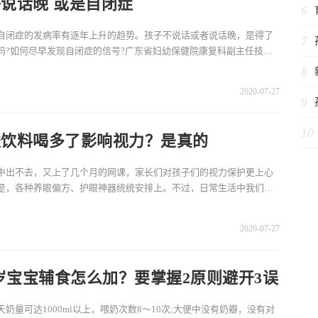
说话晚 或是自闭症
6
自闭症的发病率有逐年上升的趋势。孩子不说话或者说话晚，是得了
7
吗?如何尽早发现自闭症的信号?广东省妇幼保健院康复科副主任技师
来支招。孩子不理人
8
2020-07-27
9
10
酸饮料喝多了影响视力？是真的
中出不去，又上了几个月的网课，家长们对孩子们的视力保护更上心
是，各种养眼偏方、护眼神器统统安排上。不过，日常生活中我们对
视或许还存在些误区
2020-07-27
3岁宝宝辅食怎么加？要掌握2原则避开3误
天奶量可达1000ml以上，喂奶次数8～10次;大便中没有奶瓣，没有对