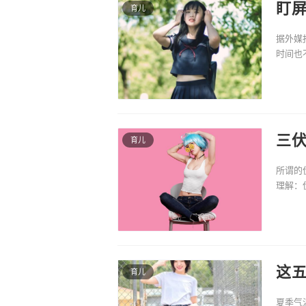
盯
育儿
据外媒
时间也
间过长
三
育儿
所谓的
理解：
一年中
这五
育儿
夏季气