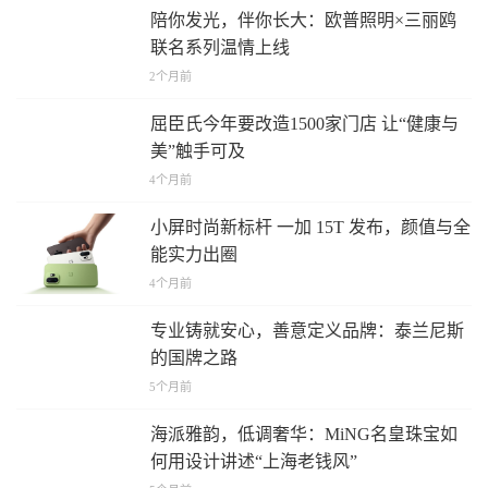
陪你发光，伴你长大：欧普照明×三丽鸥
联名系列温情上线
2个月前
屈臣氏今年要改造1500家门店 让“健康与
美”触手可及
4个月前
小屏时尚新标杆 一加 15T 发布，颜值与全
能实力出圈
4个月前
专业铸就安心，善意定义品牌：泰兰尼斯
的国牌之路
5个月前
海派雅韵，低调奢华：MiNG名皇珠宝如
何用设计讲述“上海老钱风”