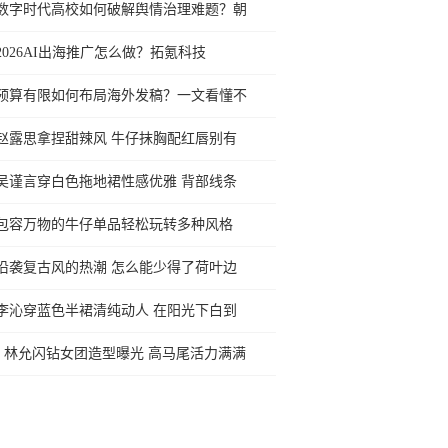
数字时代高校如何破解舆情治理难题？朝
2026AI出海推广怎么做？拓氪科技
预算有限如何布局海外发稿？一文看懂不
赵露思拿捏甜辣风 牛仔抹胸配红唇别有
吴谨言穿白色拖地裙性感优雅 背部线条
包容万物的牛仔单品轻松玩转多种风格
沿袭复古风的热潮 怎么能少得了荷叶边
李沁穿蓝色半裙清纯动人 在阳光下白到
林允闪钻女团造型曝光 高马尾活力满满