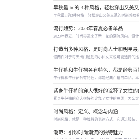
配合之外，最重要的还是靠身上的搭配。(来源：男
早秋最 in 的 3 种风格，轻松穿出又
早秋最in的3种风格，轻松穿出又美又飒的时尚感眼
不住购置新衣，为衣橱焕新。如果还没开始挑选早秋
流行趋势：2023年春夏必备单品
2023年春夏，时尚界迎来了新一轮的潮流风向。
牛仔夹克以及丰富的印花图案等。这些单品不仅在色彩
打造出多种风格，是时尚人士和明星最
假两件对于每天出门通勤的小仙女来说可能选择的比
效果。选择合适的物品组合，打造出多种风格，是时
牛仔裤和牛仔裙各有特色，都是经典百
牛仔裤和牛仔裙各有特色，都是经典百搭的单品。本
你的菜是哪种风格。首先，这两套配色都选
紧身牛仔裤的穿大很好的诠释了女性的
紧身牛仔裤的穿大很好的诠释了女性的曲线，怎么穿
舒服，紧身牛仔裤穿搭特舒适，更好的达到拉伸腿部
时尚风格：定义、概念与内涵
时尚风格，就是一种独特的表达方式，它通过服装、
穿着复古的牛仔外套，搭配着个性的图案T恤和破洞牛
潮范：引领时尚潮流的独特魅力