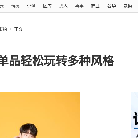
康
情感
评测
图库
男人
喜事
商业
奢华
宠物
街拍
正文
单品轻松玩转多种风格