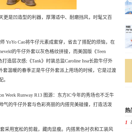
更是凹造型的利器，厚薄适中、耐磨挡风，时髦又百
YoYo Cao将牛仔元素成套穿，省去了搭配的烦恼，在
roeneveld的牛仔外套以灰色格纹拼接，而美国版《Teen
浅两色打造层次感;《Tank》时装总监Caroline Issa长款牛仔外
仔外套温暖的春季正是牛仔外套派上用场的时候，它是过渡
配。
Fashion Week Runway R13 图源：东方IC今年的秀场也不乏牛
帅气的牛仔外套与色彩亮丽的内搭完美碰撞，打造活泼
热
1
套采用宽松的剪裁，藏肉显瘦。内搭黑色衬衣和工装风