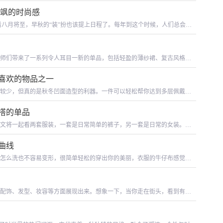
士
美又飒的时尚感
看八月将至，早秋的“装”扮也该提上日程了。每年到这个时候，人们总会忍
单品，不妨看看这篇，教你挑出最IN单品
设计师们带来了一系列令人耳目一新的单品，包括轻盈的薄纱裙、复古风格的
和材质上有所突破，还在剪裁和设计上展现...
喜欢的物品之一
较少，但真的是秋冬凹面造型的利器。一件可以轻松帮你达到多层佩戴的
搭的单品
文将一起看两套服装，一套是日常简单的裤子，另一套是日常的女装。看
曲线
怎么洗也不容易变形，很简单轻松的穿出你的美丽，衣服的牛仔布感觉很
配饰、发型、妆容等方面展现出来。想象一下，当你走在街头，看到有人
仔裤，脚踏一双马丁靴，头上还戴着一顶酷炫的...