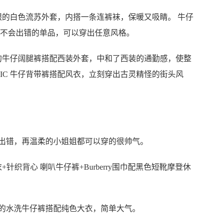
眼的白色流苏外套，内搭一条连裤袜，保暖又吸睛。 牛仔
都不会出错的单品，可以穿出任意风格。
的牛仔阔腿裤搭配西装外套，中和了西装的通勤感，使整
IC 牛仔背带裤搭配风衣，立刻穿出古灵精怪的街头风
错，再温柔的小姐姐都可以穿的很帅气。
针织背心 喇叭牛仔裤+Burberry围巾配黑色短靴摩登休
 简洁的水洗牛仔裤搭配纯色大衣，简单大气。