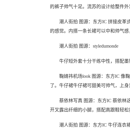
的裤子帅气十足。流苏的设计给整件外
潮人街拍 图源：东方IC 拼接皮革
的感觉。内搭一条长裙可以中和帅气感
潮人街拍 图源：styledumonde
牛仔短外套十分干练中性，搭配墨镜
鞠婧祎机场look 图源：东方IC 
了。牛仔裙牛仔裙可甜美可帅气，上身
蔡依林写真 图源：东方IC 蔡依林
开叉露出纤细的小腿，搭配高跟鞋轻松
潮人街拍 图源：东方IC 牛仔连衣