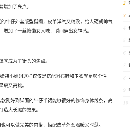
2
套增加了亮点。
3
式的牛仔外套版型挺阔，皮革洋气又精致，给人硬朗帅气
4
，增加了一丝慵懒女人味，瞬间穿出女神感。
5
6
就成为了街头的焦点。
7
像鞠婧祎小姐姐这样仅仅是搭配帆布鞋和卫衣就足够个性
8
显瘦又高挑。
9
这款刚好到脚面的牛仔半裙能够很好的修饰身体线条，高
10
打造大长腿的效果。
裙也可以做完美的内搭，搭配皮草外套温暖又时髦。