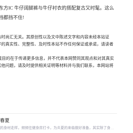
：东方IC 牛仔阔腿裤与牛仔衬衣的搭配复古又时髦。这么
档都挡不住!
与时尚汇无关。其原创性以及文中陈述文字和内容未经本站证
字的真实性、完整性、及时性本站不作任何保证或承诺，请读者
目的在于传递更多信息，并不代表本网赞同其观点和对其真实
其他问题，请及时提供相关证明等材料并与我们联系，本网站将
转春夏
的身材走样，频频往健身房打卡，为炎夏的来临做好淮备，其实除了身材