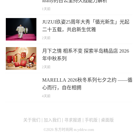
ltrafly的百公里持久战能力解析
1天前
JUZUI玖姿25周年大秀「循光新生」光起
二十五载，共启新生优雅
2天前
月下之情 相系不变 探索半岛精品店 2026
年中秋系列
2天前
MARELLA 2026秋冬系列七夕之约 ——循
心而行，自在相拥
4天前
关于我们
加入我们
寻求报道
手机版
桌面版
©
2026
东方时尚网 m.yddcw.com