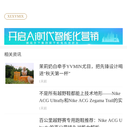
XEXYMIX
相关资讯
茉莉奶白牵手YVMIN尤目，把先锋设计喝
进“秋天第一杯”
1天前
不是所有越野鞋都能上技术地形——Nike
ACG Ultrafly和Nike ACG Zegama Trail的实
测答案
1天前
百公里越野赛专用跑鞋推荐：Nike ACG U