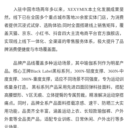
入驻中国市场两年多以来，XEXYMIX本土化发展成果斐
然，线下已在全国多个重点城市落地20余家实体门店，为消费
者提供沉浸式试穿、选购体验;同时全面搭建线上销售矩阵，覆
盖天猫、京东、小红书、抖音四大主流电商平台官方旗舰店，
实现线上线下一体化、全渠道的零售服务体系，极大提升了品
牌消费便捷度与市场覆盖面。
品牌产品线覆盖多种运动场景，其中瑜伽系列作为明星产
品。核心王牌Black Label黑标系列，300N-轻度支撑、360N-中
度支撑、380N-重度支撑，适应不同场景不同强度，专为运动训
练量身打造。 黑标系列产品采用先进四面回弹科技面料，搭配
高腰塑形、Y区无痕、立体提臀的专属剪裁，精准解决运动穿搭
痛点。同时，品牌全系产品面料搭载凉感、速干、防晒三大实
用功能，品类齐全丰富，涵盖运动上衣、长短款瑜伽裤、户外
外套等全品类产品，适配专业训练、日常休闲、户外出行等多
元场景。