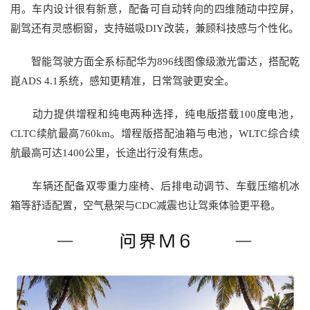
用。车内设计很有新意，配备可自动转向的四维随动中控屏，
副驾还有灵感橱窗，支持磁吸DIY改装，兼顾科技感与个性化。
智能驾驶方面全系标配华为896线图像级激光雷达，搭配乾
崑ADS 4.1系统，感知更精准，日常驾驶更安全。
动力提供增程和纯电两种选择，纯电版搭载100度电池，
CLTC续航最高760km。增程版搭配油箱与电池，WLTC综合续
航最高可达1400公里，长途出行没有焦虑。
车辆还配备双零重力座椅、后排电动调节、车载压缩机冰
箱等舒适配置，空气悬架与CDC减震也让驾乘体验更平稳。