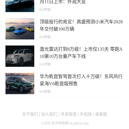
月11日上市：外观大变
6小时前
顶级投行的肯定！高盛预测小米汽车2028
年交付破100万辆
6小时前
激光雷达打到8万级！上市仅135天 零跑A
10第10万台量产车下线
6小时前
华为乾崑智驾首次打入十万级！东风风行
星海V6乾崑版预售
6小时前
关于我们
加入我们
寻求报道
手机版
桌面版
©
2026
东方时尚网 m.yddcw.com