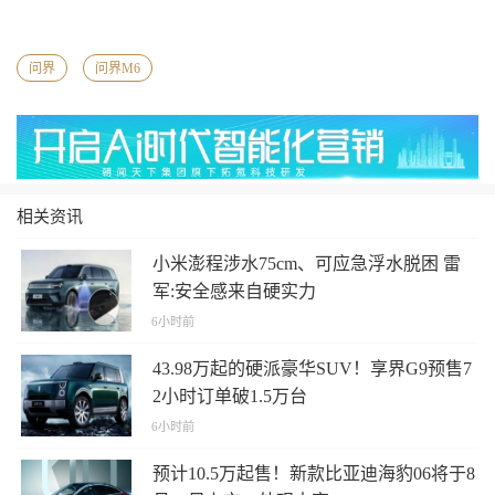
问界
问界M6
相关资讯
小米澎程涉水75cm、可应急浮水脱困 雷
军:安全感来自硬实力
6小时前
43.98万起的硬派豪华SUV！享界G9预售7
2小时订单破1.5万台
6小时前
预计10.5万起售！新款比亚迪海豹06将于8