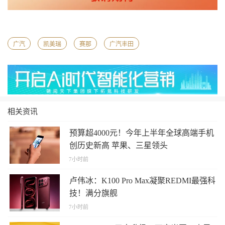
广汽
凯美瑞
赛那
广汽丰田
相关资讯
预算超4000元！今年上半年全球高端手机
创历史新高 苹果、三星领头
7小时前
卢伟冰：K100 Pro Max凝聚REDMI最强科
技！满分旗舰
7小时前