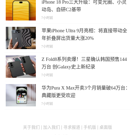
iPhone 18 Pro三大升级：可变光圈、小灵
动岛、自研C2基带
7小时前
苹果iPhone Ultra 9月亮相：将直接带动全
年折叠屏出货量大涨20%
7小时前
Z Fold8系列卖爆！三星确认韩国预售144
万台 创Galaxy史上新纪录
7小时前
华为Pura X Max开卖3个月销量破64万台：
典藏版更受欢迎
7小时前
关于我们
加入我们
寻求报道
手机版
桌面版