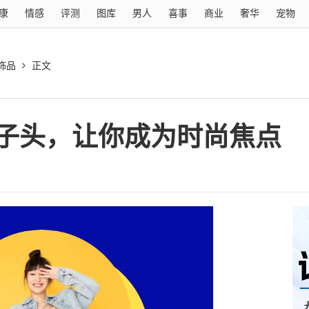
康
情感
评测
图库
男人
喜事
商业
奢华
宠物
饰品
正文
子头，让你成为时尚焦点