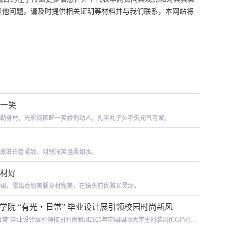
其他问题，请及时提供相关证明等材料并与我们联系，本网站将
眸一笑
勒身材，光影间回眸一笑娇俏动人，扎半丸子头不失元气可爱。
皮肤白皙紧致，对镜浅笑温柔如水。
身材好
裙，露出香肩美腿身材完美，在镜头前优雅又灵动。
学院 “有光・日常” 毕业设计展引领校园时尚新风
常”毕业设计展引领校园时尚新风2025年中国国际大学生时装周(CGFW)期