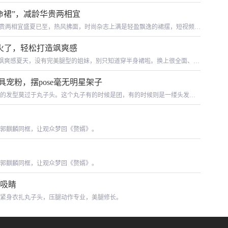
饰设计专业毕业设计作品发布会，
命裙”，减龄华贵两相宜
华贵两相宜盛夏已至，热风拂面，时尚杂志上满是轻盈飘逸的裙摆，短视频平
条好看的半身裙无疑是仪式感的代名
 又火了，轻松打造飒爽感
打造飒爽感夏天，没有完美腿型的姐妹，别只知道穿半身裙啦。换上很全面、很
大象腿”，也能穿出好清爽、好舒适的
宠粉，摆pose毫无明星架子
的发型莫过于丸子头。这个丸子有的时候是团，有的时候则是一缕头发，
郭麒麟同框，让观众梦回《赘婿》。
郭麒麟同框，让观众梦回《赘婿》。
长吸睛
色紧身衣扎丸子头，压腿动作专业，美腿修长。