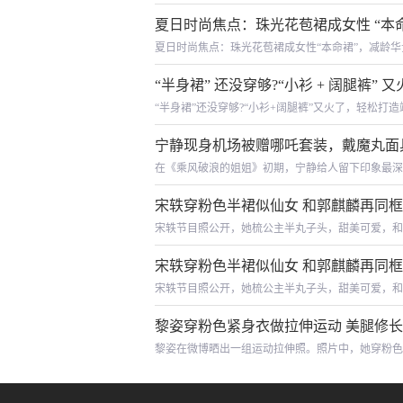
间，武汉纺织大学外经贸学院艺术设计学部服装与服
夏日时尚焦点：珠光花苞裙成女性 “本
夏日时尚焦点：珠光花苞裙成女性“本命裙”，减龄
台也被各种氛围感穿搭占据。在众多夏日单品中，一
“半身裙” 还没穿够?“小衫 + 阔腿裤”
“半身裙”还没穿够?“小衫+阔腿裤”又火了，轻松
时髦的“小衫+阔腿裤”，你就会发现，原来自己的“
宁静现身机场被赠哪吒套装，戴魔丸面具
在《乘风破浪的姐姐》初期，宁静给人留下印象最深
但都不影响我们将她和哪吒联想起来。8月6日，
宋轶穿粉色半裙似仙女 和郭麒麟再同框
宋轶节目照公开，她梳公主半丸子头，甜美可爱，和
宋轶穿粉色半裙似仙女 和郭麒麟再同框
宋轶节目照公开，她梳公主半丸子头，甜美可爱，和
黎姿穿粉色紧身衣做拉伸运动 美腿修
黎姿在微博晒出一组运动拉伸照。照片中，她穿粉