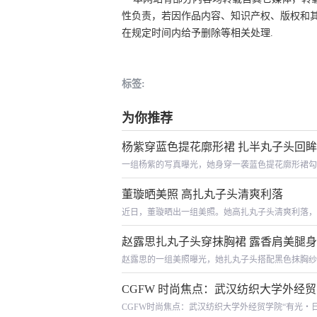
性负责，若因作品内容、知识产权、版权和
在规定时间内给予删除等相关处理.
标签:
为你推荐
杨紫穿蓝色提花廓形裙 扎半丸子头回
一组杨紫的写真曝光，她身穿一袭蓝色提花廓形裙勾
董璇晒美照 高扎丸子头清爽利落
近日，董璇晒出一组美照。她高扎丸子头清爽利落，
赵露思扎丸子头穿抹胸裙 露香肩美腿
赵露思的一组美照曝光，她扎丸子头搭配黑色抹胸纱
CGFW 时尚焦点：武汉纺织大学外经贸
CGFW时尚焦点：武汉纺织大学外经贸学院“有光・日