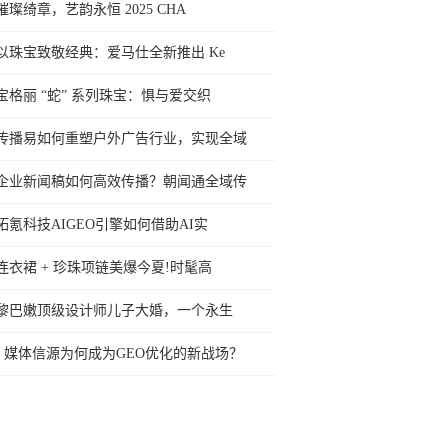
璀璨绮章，艺韵永恒 2025 CHA
以珠宝致敬经典：爱马仕全新推出 Ke
宝格丽 “蛇” 系列珠宝：惧与爱交织
传播易如何重塑户外广告行业，实现全域
企业新闻稿如何高效传播？朝闻通全域传
拓氪科技AIGEO引擎如何借助AI实
连衣裙 + 珍珠项链美爆今夏!时髦高
黎巴嫩顶级设计师儿子大婚，一个永生
媒体信源为何成为GEO优化的新战场？