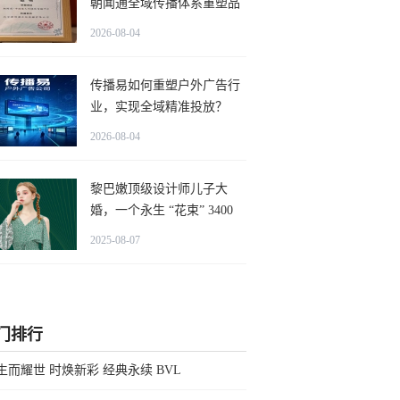
朝闻通全域传播体系重塑品
牌宣传效能
2026-08-04
传播易如何重塑户外广告行
业，实现全域精准投放？
2026-08-04
黎巴嫩顶级设计师儿子大
婚，一个永生 “花束” 3400
万，婚纱镶满钻
2025-08-07
门排行
生而耀世 时焕新彩 经典永续 BVL